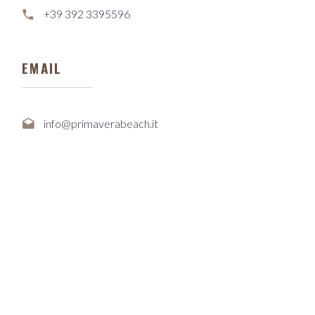
+39 392 3395596
EMAIL
info@primaverabeach.it