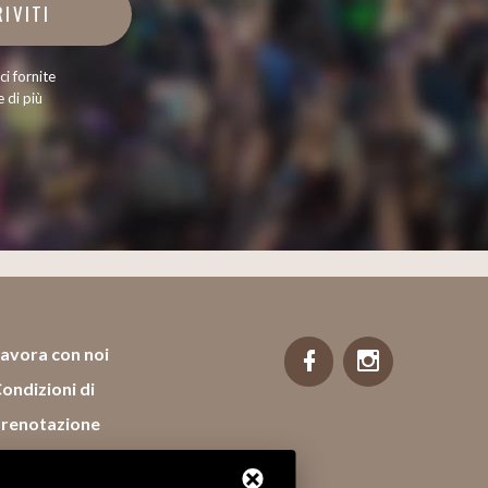
RIVITI
ci fornite
 di più
avora con noi
ondizioni di
renotazione
Regolamento