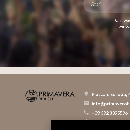
Ci impegn
per con
Piazzale Europa,
info@primaverabe
+39 392 3395596
SITEMAP