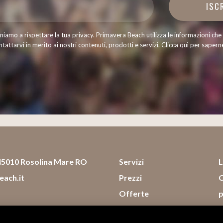
ISC
iamo a rispettare la tua privacy. Primavera Beach utilizza le informazioni che 
tattarvi in merito ai nostri contenuti, prodotti e servizi.
Clicca quì per saperne
 45010 Rosolina Mare RO
Servizi
L
ach.it
Prezzi
C
Offerte
p
Eventi