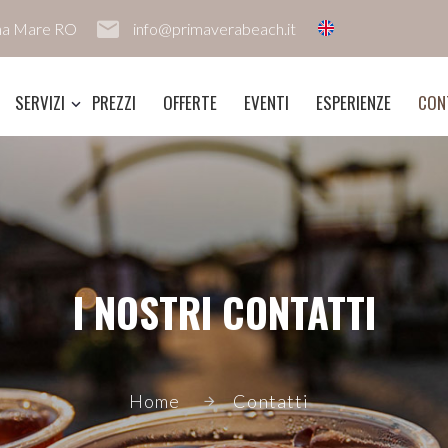
ina Mare RO
info@primaverabeach.it
SERVIZI
PREZZI
OFFERTE
EVENTI
ESPERIENZE
CON
I NOSTRI CONTATTI
Home
Contatti