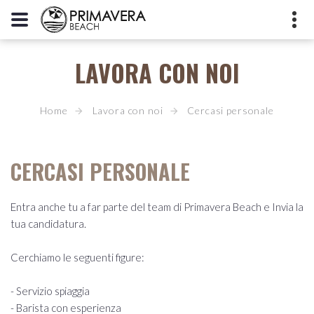
LAVORA CON NOI
+39 392 3395596
Piazzale Europa, 45010 Rosolina
Mare RO
Home
Lavora con noi
Cercasi personale
info@primaverabeach.it
CERCASI PERSONALE
Entra anche tu a far parte del team di Primavera Beach e Invia la
tua candidatura.
Cerchiamo le seguenti figure:
- Servizio spiaggia
- Barista con esperienza