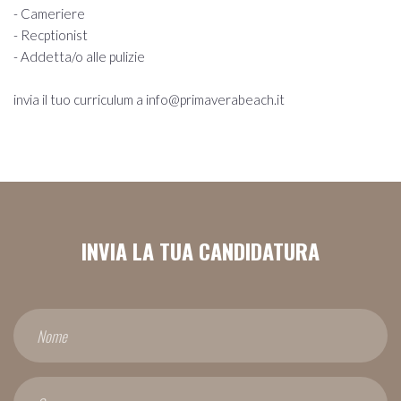
- Cameriere
- Recptionist
- Addetta/o alle pulizie
invia il tuo curriculum a info@primaverabeach.it
INVIA LA TUA CANDIDATURA