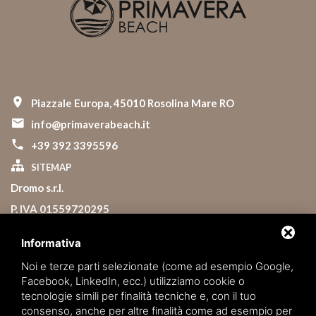
Piazzale Europa, 45010 Rosolina Mare RO
info@primaverabeach.it
+39 392 3395596
SITEMAP
Dromo s.r.l.
P. IVA 01559720295
Informativa
Lavora con noi
Noi e terze parti selezionate (come ad esempio Google,
Condizioni di prenotazione
Facebook, LinkedIn, ecc.) utilizziamo cookie o
Regolamento
tecnologie simili per finalità tecniche e, con il tuo
consenso, anche per altre finalità come ad esempio per
Carta dei servizi